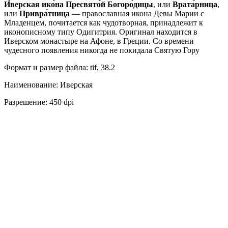
И́верская ико́на Пресвято́й Богоро́дицы
, или
Врата́рница
,
или
Привра́тница
— православная икона Девы Марии с
Младенцем, почитается как чудотворная, принадлежит к
иконописному типу Одигитрия. Оригинал находится в
Иверском монастыре на Афоне, в Греции. Со времени
чудесного появления никогда не покидала Святую Гору
Формат и размер файла: tif, 38.2
Наименование: Иверская
Разрешение: 450 dpi