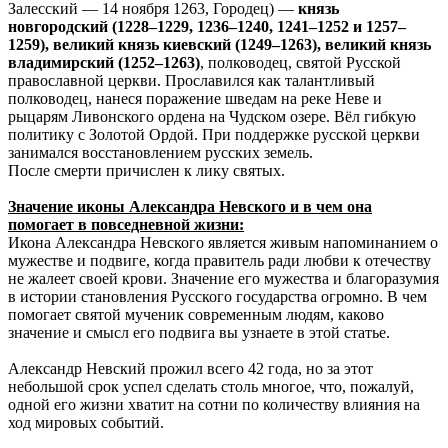
Залесский — 14 ноября 1263, Городец) —
князь
новгородский (1228–1229, 1236–1240, 1241–1252 и 1257–
1259), великий князь киевский (1249–1263), великий князь
владимирский (1252–1263)
, полководец, святой Русской
православной церкви. Прославился как талантливый
полководец, нанеся поражение шведам на реке Неве и
рыцарям Ливонского ордена на Чудском озере. Вёл гибкую
политику с Золотой Ордой. При поддержке русской церкви
занимался восстановлением русских земель.
После смерти причислен к лику святых.
Значение иконы Александра Невского и в чем она
помогает в повседневной жизни:
Икона Александра Невского является живым напоминанием о
мужестве и подвиге, когда правитель ради любви к отечеству
не жалеет своей крови. Значение его мужества и благоразумия
в истории становления Русского государства огромно. В чем
помогает святой мученик современным людям, каково
значение и смысл его подвига вы узнаете в этой статье.
Александр Невский прожил всего 42 года, но за этот
небольшой срок успел сделать столь многое, что, пожалуй,
одной его жизни хватит на сотни по количеству влияния на
ход мировых событий.