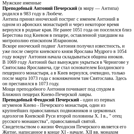
Мужские именные
Преподобный Антоний Печерский
(в миру — Антипа)
родился в 983 году в Любече.
Антипа принял иноческий постриг с именем Антоний в
одном из афонских монастырей и через некоторое время
вернулся в родные края. Не ранее 1051 года он поселился близ
Берестова под Киевом в пещере, оставленной ушедшим на
митрополию епископом Иларионом.
Вскоре иноческий подвиг Антония получил известность, и
уже после смерти киевского князя Ярослава Мудрого в 1054
году вокруг Антония начала складываться община иноков.
В 1069 году Антоний был вынужден укрыться в Чернигове у
Святослава Ярославича, где стал основателем Болдинского
пещерного монастыря, а в Киев вернулся, очевидно, только
после марта 1073 года с вокняжением там Святослава. Здесь
он преставился в 1073 году.
Мощи преподобного Антония почивают под спудом в
Ближних пещерах Киево-Печерской лавры.
Преподобный Феодосий Печерский
- один из первых
игуменов Киево - Печерского монастыря, один из
крупнейших православных подвижников и церковных
идеологов Киевской Руси второй половины Х. I в., " отец
русского монашества", православный святой.
Свидетельством о жизни Феодосия Печерского является его
Житие, написанное в конце XI - начале. XII вв. монахом