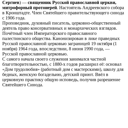
Сергиев
) —
священник Русской православной церкви,
митрофорный протоиерей
. Настоятель Андреевского собора
в Кронштадте. Член Святейшего правительствующего синода
с 1906 года.
Проповедник, духовный писатель, церковно-общественный
деятель право консервативных и монархических взглядов.
Почётный член Императорского православного
палестинского общества. Канонизирован в лике праведных
Русской православной церковью заграницей 19 октября (1
ноября) 1964 года, впоследствии, 8 июня 1990 года, —
Русской православной церковью.
С самого начала своего служения занимался частной
благотворительностью, с 1880-х годов расширил её: основал
«Дом трудолюбия» (работный дом с мастерскими), школу для
бедных, женскую богадельню, детский приют. Ввёл в
церковную практику общую исповедь, получив разрешение
Святейшего Синода.